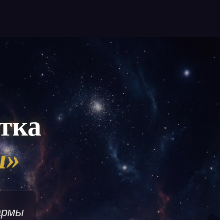
тка
ы»
армы