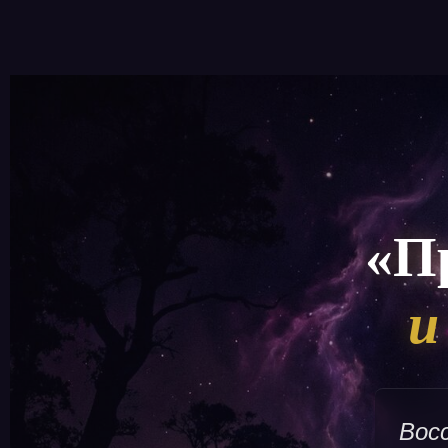
«П
и
Вос