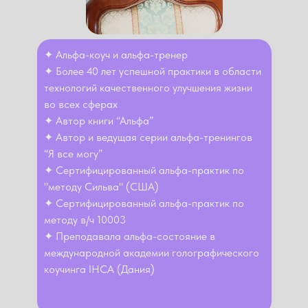
✦ Альфа-коуч и альфа-тренер
✦ Более 40 лет успешной практики в области
технологий качественного улучшения жизни
во всех сферах
✦ Автор книги “Альфа”
✦ Автор и ведущая серии альфа-тренингов
“Я все могу”
✦ Сертифицированный альфа-практик по
"методу Сильва" (США)
✦ Сертифицированный альфа-практик по
методу в/ч 10003
✦ Преподавала альфа-состояние в
международной академии голографического
коучинга IHCA (Дания)