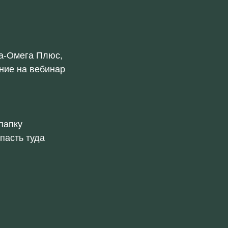
фа-Омега Плюс,
ние на вебинар
папку
пасть туда