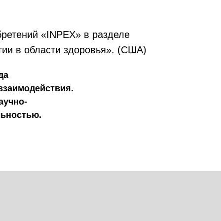
ретений «INPEX» в разделе
ии в области здоровья». (США)
да
взаимодействия.
аучно-
льностью.