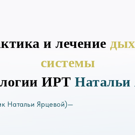
ктика и лечение
дых
системы
ологии ИРТ
Натальи
ик Натальи Ярцевой)—